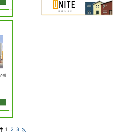
や町
件
1
2
3
次