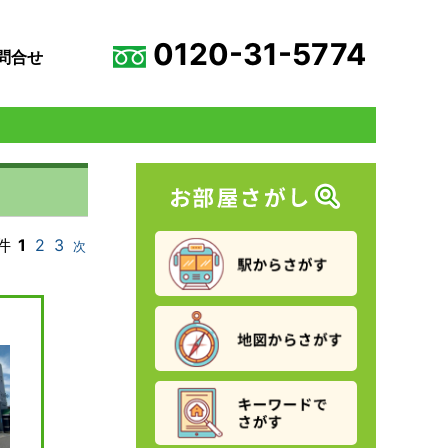
0120-31-5774
問合せ
件
1
2
3
次