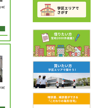
や町
川町