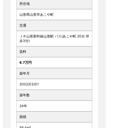
所在地
山形県山形市あこや町
交通
ＪＲ山形新幹線山形駅 バス(あこや町 20分 停
歩3分)
賃料
6.7万円
築年月
2002/03/01
築年数
24年
面積
59.4m²