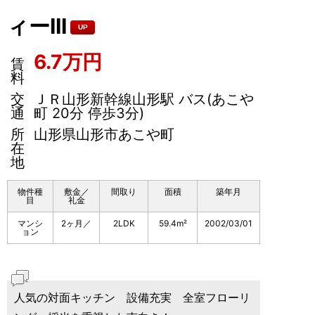
ィーIII
UP
6.7万円
賃
料
交
ＪＲ山形新幹線山形駅 バス(あこや
通
町 20分 停歩3分)
所
山形県山形市あこや町
在
地
物件種
敷金／
間取り
面積
築年月
目
礼金
マンシ
2ヶ月／
2LDK
59.4m²
2002/03/01
ョン
人気の対面キッチン 設備充実 全室フローリ