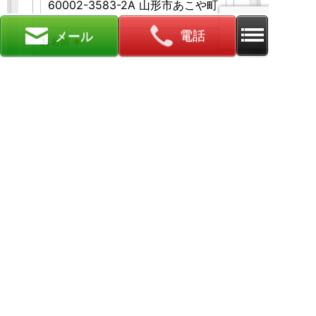
電話
メール
お名前
※
お名前をご入力ください。例）山田 太郎
メールアドレス
※
メールアドレスを半角英数字にてご入力ください。
例）info@sample.com
電話番号
※
電話番号をご入力ください。例）03-1234-5678
ご希望内容をチェックして下さい
※