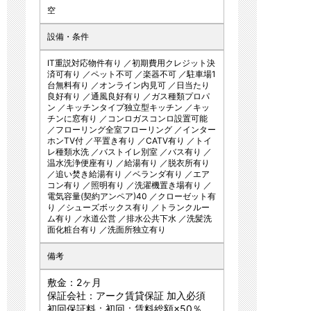
空
設備・条件
IT重説対応物件有り ／初期費用クレジット決
済可有り ／ペット不可 ／楽器不可 ／駐車場1
台無料有り ／オンライン内見可 ／日当たり
良好有り ／通風良好有り ／ガス種類プロパ
ン ／キッチンタイプ独立型キッチン ／キッ
チンに窓有り ／コンロガスコンロ設置可能
／フローリング全室フローリング ／インター
ホンTV付 ／平置き有り ／CATV有り ／トイ
レ種類水洗 ／バストイレ別室 ／バス有り ／
温水洗浄便座有り ／給湯有り ／脱衣所有り
／追い焚き給湯有り ／ベランダ有り ／エア
コン有り ／照明有り ／洗濯機置き場有り ／
電気容量(契約アンペア)40 ／クローゼット有
り ／シューズボックス有り ／トランクルー
ム有り ／水道公営 ／排水公共下水 ／洗髪洗
面化粧台有り ／洗面所独立有り
備考
敷金：2ヶ月
保証会社：アーク賃貸保証 加入必須
初回保証料：初回：賃料総額×50％、