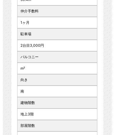
仲介手数料
1ヶ月
駐車場
2台目3,000円
バルコニー
m²
向き
南
建物階数
地上3階
部屋階数