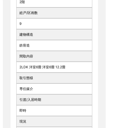
2階
総戸/区画数
9
建物構造
鉄骨造
間取内容
2LDK 洋室6畳 洋室6畳 12.2畳
取引態様
専任媒介
引渡/入居時期
即時
現況