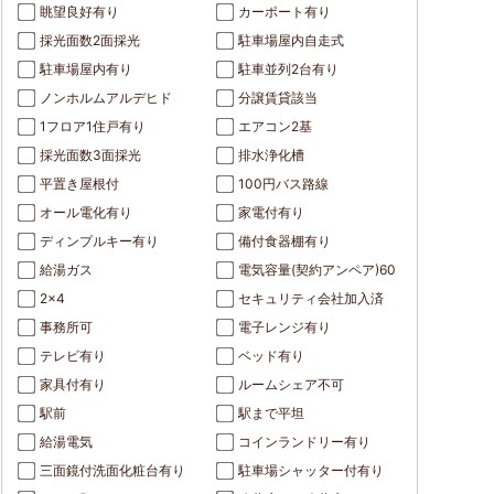
眺望良好有り
カーポート有り
採光面数2面採光
駐車場屋内自走式
駐車場屋内有り
駐車並列2台有り
ノンホルムアルデヒド
分譲賃貸該当
1フロア1住戸有り
エアコン2基
採光面数3面採光
排水浄化槽
平置き屋根付
100円バス路線
オール電化有り
家電付有り
ディンプルキー有り
備付食器棚有り
給湯ガス
電気容量(契約アンペア)60
2x4
セキュリティ会社加入済
事務所可
電子レンジ有り
テレビ有り
ベッド有り
家具付有り
ルームシェア不可
駅前
駅まで平坦
給湯電気
コインランドリー有り
三面鏡付洗面化粧台有り
駐車場シャッター付有り