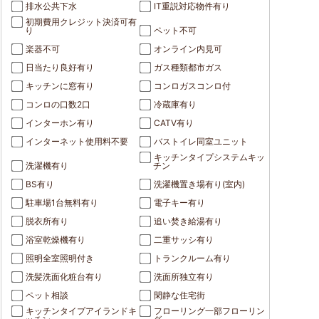
排水公共下水
IT重説対応物件有り
初期費用クレジット決済可有
り
ペット不可
楽器不可
オンライン内見可
日当たり良好有り
ガス種類都市ガス
キッチンに窓有り
コンロガスコンロ付
コンロの口数2口
冷蔵庫有り
インターホン有り
CATV有り
インターネット使用料不要
バストイレ同室ユニット
キッチンタイプシステムキッ
洗濯機有り
チン
BS有り
洗濯機置き場有り(室内)
駐車場1台無料有り
電子キー有り
脱衣所有り
追い焚き給湯有り
浴室乾燥機有り
二重サッシ有り
照明全室照明付き
トランクルーム有り
洗髪洗面化粧台有り
洗面所独立有り
ペット相談
閑静な住宅街
キッチンタイプアイランドキ
フローリング一部フローリン