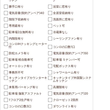
ッチン
グ
勝手口有り
浴室に窓有り
電気容量(契約アンペア)40
全居室収納有り
階段下収納有り
洗面所に窓有り
専用庭有り
ペット可
駐車場2台無料有り
冷蔵庫なし
内階段有り
シーリングファン有り
コンロIHクッキングヒーター
付
コンロの口数1口
防犯カメラ有り
電気容量(契約アンペア)50
駐車場 軽自動車可
駐車場 ５ナンバー可
オートロック有り
宅配ボックス有り
事務所不可
シャワールーム有り
キッチンタイプカウンターキ
キッチンタイプ外国製システ
ッチン
ムキッチン
来客用パーキング有り
高層階有り
駐車場 舗装アスファルト
電気容量(契約アンペア)20
1フロア2住戸有り
クローゼット2箇所
コンロの口数3口
ダウンライト有り