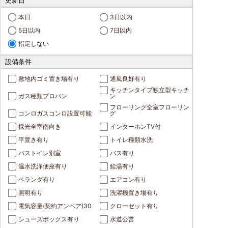
更新日
本日
3日以内
5日以内
7日以内
指定しない
設備条件
敷地内ゴミ置き場有り
通風良好有り
キッチンタイプ独立型キッチ
ガス種類プロパン
ン
フローリング全室フローリン
コンロガスコンロ設置可能
グ
採光全室南向き
インターホンTV付
平置き有り
トイレ種類水洗
バストイレ別室
バス有り
温水洗浄便座有り
給湯有り
ベランダ有り
エアコン有り
照明有り
洗濯機置き場有り
電気容量(契約アンペア)30
クローゼット有り
シューズボックス有り
水道公営