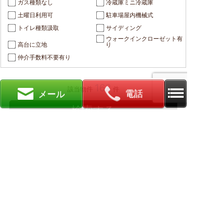
ガス種類なし
冷蔵庫ミニ冷蔵庫
土曜日利用可
駐車場屋内機械式
トイレ種類汲取
サイディング
ウォークインクローゼット有
高台に立地
り
仲介手数料不要有り
162
該当物件
件
電話
メール
ホーム
賃貸物件検索
会社概要
お問合せ
採用情報
駅から探す
地図から探す
キーワードで探す
学区エリアで探す
退去フォーム